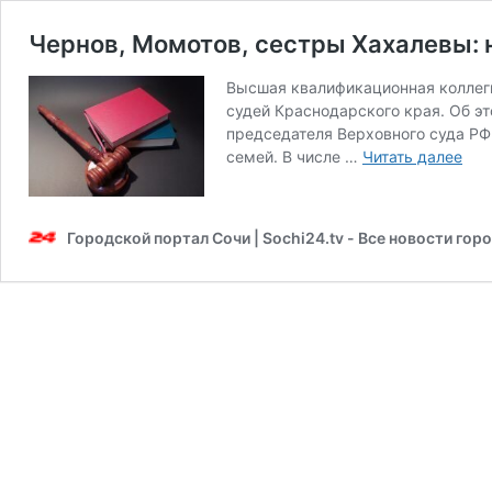
Чернов, Момотов, сестры Хахалевы: 
Высшая квалификационная коллеги
судей Краснодарского края. Об э
председателя Верховного суда РФ
Чер
семей. В числе …
Читать далее
Мом
сес
Хах
Городской портал Сочи | Sochi24.tv - Все новости гор
нов
дет
по
дел
суд
Куб
и
выв
мил
за
руб