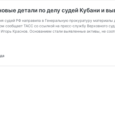
новые детали по делу судей Кубани и в
я судей РФ направила в Генеральную прокуратуру материалы 
том сообщает ТАСС со ссылкой на пресс-службу Верховного су
 Игорь Краснов. Основанием стали выявленные активы, не соо
нов,
отов,
тры
алевы:
ода
ые
али
у
ей
ани
оде
лиардов
еж