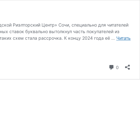
ской Риэлторский Центр» Сочи, специально для читателей
чных ставок буквально вытолкнул часть покупателей из
аких схем стала рассрочка. К концу 2024 года её …
Читать
коммента
0