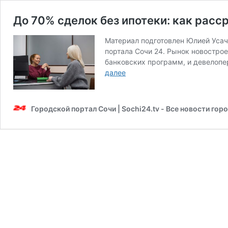
До 70% сделок без ипотеки: как рас
Материал подготовлен Юлией Усач
портала Сочи 24. Рынок новострое
банковских программ, и девелопе
До
далее
70%
сделок
без
Городской портал Сочи | Sochi24.tv - Все новости гор
ипотеки:
как
рассрочки
изменили
рынок
новостроек
Сочи