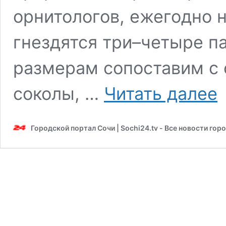
орнитологов, ежегодно 
гнездятся три–четыре па
размерам сопоставим с 
Ма
соколы, …
Читать далее
со
с
бо
Городской портал Сочи | Sochi24.tv - Все новости гор
та
че
ве
из
Аф
в
Си