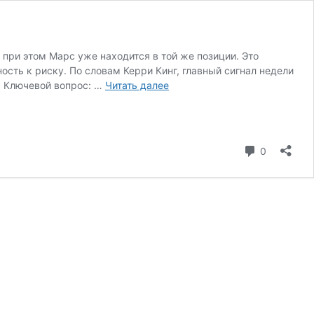
при этом Марс уже находится в той же позиции. Это
сть к риску. По словам Керри Кинг, главный сигнал недели
Неделя
. Ключевой вопрос: …
Читать далее
опасностей:
как
каждому
знаку
коммента
0
выжать
максимум
с
13
по
19
апреля