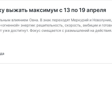
ку выжать максимум с 13 по 19 апреля
льным влиянием Овна. В знак переходят Меркурий и Новолуние, 
гненной» энергии: решительность, скорость, амбиции и готовно
тат уже достигнут. Фокус смещается с размышлений на действия
ода