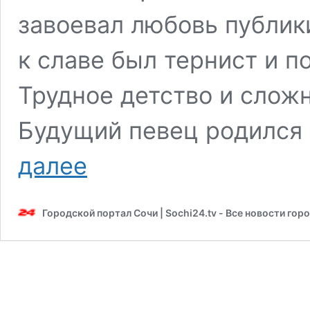
завоевал любовь публики
к славе был тернист и п
Трудное детство и сло
Будущий певец родился 
Победа
далее
над
раком
и
Городской портал Сочи | Sochi24.tv - Все новости гор
наркотиками,
но
никаких
детей:
что
было
и