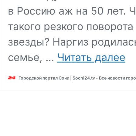
в Россию аж на 50 лет.
такого резкого поворота
звезды? Наргиз родилась
Про
семье, …
Читать далее
с
выпи
и
Городской портал Сочи | Sochi24.tv - Все новости гор
изгн
взле
и
крах
карь
«при
и
«сат
в
юбке