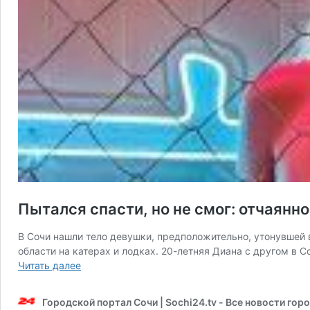
Пытался спасти, но не смог: отчаянн
В Сочи нашли тело девушки, предположительно, утонувшей 
области на катерах и лодках. 20-летняя Диана с другом в 
Пытался
Читать далее
спасти,
но
Городской портал Сочи | Sochi24.tv - Все новости гор
не