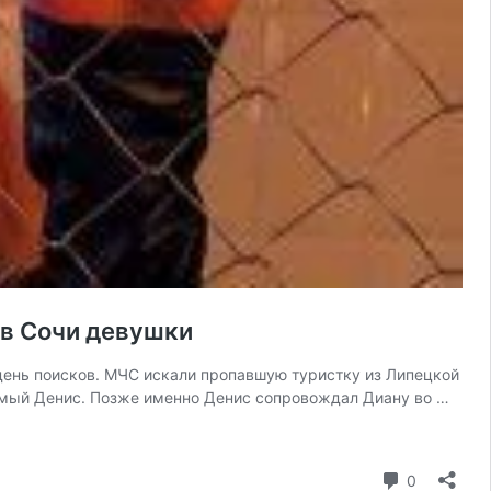
 в Сочи девушки
 день поисков. МЧС искали пропавшую туристку из Липецкой
акомый Денис. Позже именно Денис сопровождал Диану во …
коммента
0