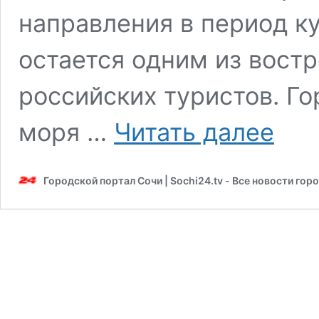
направления в период к
остается одним из вост
российских туристов. Г
Рейсов
моря …
Читать далее
между
Сочи
и
Городской портал Сочи | Sochi24.tv - Все новости гор
Батуми
этим
летом
станет
больше