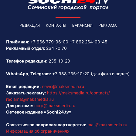
РЕДАКЦИЯ
КОНТАКТЫ
ВАКАНСИИ
РЕКЛАМА
Приёмная
:
+7 966 779-96-00
+7 862 264-00-45
Рекламный отдел:
264 70 70
Телефон редакции:
235-10-20
WhatsApp, Telegram:
+7 988 235-10-20
(для фото и видео)
Email редакции:
news@maksmedia.ru
Заказать рекламу:
https://maksmedia.ru/contacts/
reclama@maksmedia.ru
Для резюме:
corp@maksmedia.ru
Сетевое издание «Sochi24.tv»
Связаться по вопросам партнерства:
mail@maksmedia.ru
Информация об ограничениях