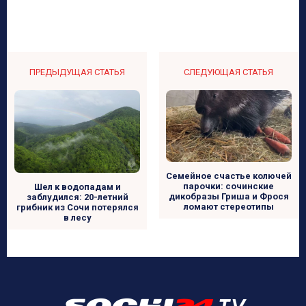
ПРЕДЫДУЩАЯ СТАТЬЯ
СЛЕДУЮЩАЯ СТАТЬЯ
Семейное счастье колючей
парочки: сочинские
Шел к водопадам и
дикобразы Гриша и Фрося
заблудился: 20-летний
ломают стереотипы
грибник из Сочи потерялся
в лесу