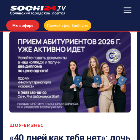
Мы в эфире
Прямой эфир Sochi Live
ШОУ-БИЗНЕС
«40 дней как тебя нет»: дочь