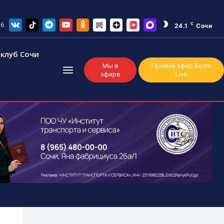
26
C
24.1
Сочи
клуб Сочи
Мы в
Прямой эфир Sochi
эфире
Live