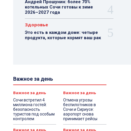
Андрей Прошунин: более 70%
котельных Сочи готовы к зиме
2026–2027 года
Здоровье
Это есть в каждом доме: четыре
продукта, которые кормят ваш рак
Важное за день
Важное за день
Важное за день
Сочи встретил 4
Отмена угрозы
миллиона гостей:
беспилотников в
безопасность
Сочи и Сириусе:
туристов под особым
аэропорт снова
контролем
принимает рейсы
Важное за день
Важное за день