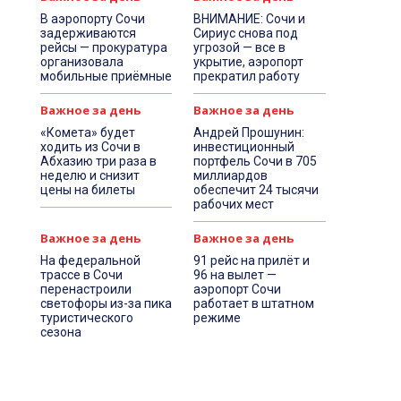
В аэропорту Сочи
ВНИМАНИЕ: Сочи и
задерживаются
Сириус снова под
рейсы — прокуратура
угрозой — все в
организовала
укрытие, аэропорт
мобильные приёмные
прекратил работу
Важное за день
Важное за день
«Комета» будет
Андрей Прошунин:
ходить из Сочи в
инвестиционный
Абхазию три раза в
портфель Сочи в 705
неделю и снизит
миллиардов
цены на билеты
обеспечит 24 тысячи
рабочих мест
Важное за день
Важное за день
На федеральной
91 рейс на прилёт и
трассе в Сочи
96 на вылет —
перенастроили
аэропорт Сочи
светофоры из-за пика
работает в штатном
туристического
режиме
сезона