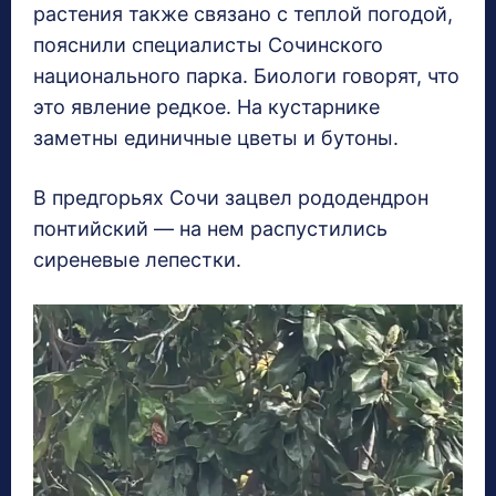
растения также связано с теплой погодой,
пояснили специалисты Сочинского
национального парка. Биологи говорят, что
это явление редкое. На кустарнике
заметны единичные цветы и бутоны.
В предгорьях Сочи зацвел рододендрон
понтийский — на нем распустились
сиреневые лепестки.
В
и
д
е
о
п