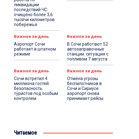
ликвидации
последствий ЧС:
очищено более 3,6
тысячи километров
побережья
Важное за день
Важное за день
Аэропорт Сочи
В Сочи работают 52
работает в штатном
автозаправочные
режиме
станции: ситуация с
топливом 7 августа
Важное за день
Важное за день
Сочи встретил 4
Отмена угрозы
миллиона гостей:
беспилотников в
безопасность
Сочи и Сириусе:
туристов под особым
аэропорт снова
контролем
принимает рейсы
Читаемое