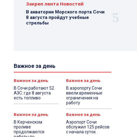
Закреп лента Новостей
В акватории Морского порта Сочи
8 августа пройдут учебные
стрельбы
Важное за день
Важное за день
Важное за день
В Сочи работают 52
В аэропорту Сочи
АЗС: где 8 августа
ввели временные
есть топливо
ограничения на
работу
Важное за день
Важное за день
В Керченском
Аэропорт Сочи
проливе
обслужил 125 рейсов
продолжаются
с начала суток
работы по