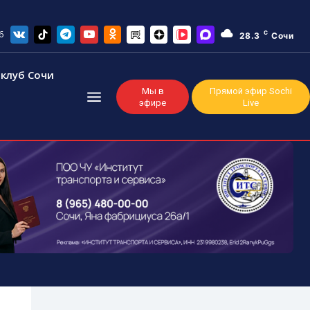
6
C
28.3
Сочи
клуб Сочи
Мы в
Прямой эфир Sochi
эфире
Live