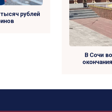
 тысяч рублей
финов
В Сочи в
окончани