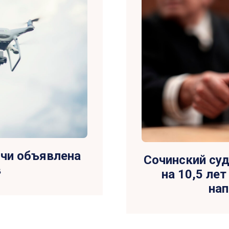
очи объявлена
Сочинский суд
в
на 10,5 ле
нап