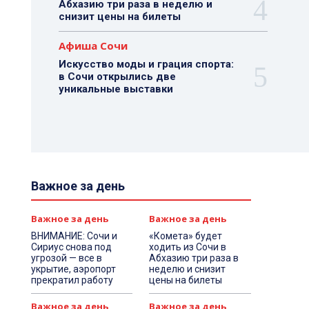
Абхазию три раза в неделю и
снизит цены на билеты
Афиша Сочи
Искусство моды и грация спорта:
в Сочи открылись две
уникальные выставки
Важное за день
Важное за день
Важное за день
ВНИМАНИЕ: Сочи и
«Комета» будет
Сириус снова под
ходить из Сочи в
угрозой — все в
Абхазию три раза в
укрытие, аэропорт
неделю и снизит
прекратил работу
цены на билеты
Важное за день
Важное за день