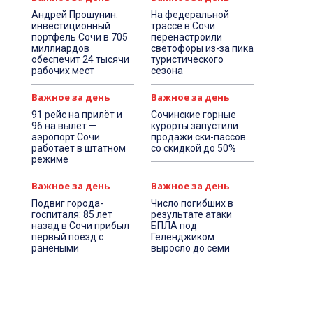
Андрей Прошунин:
На федеральной
инвестиционный
трассе в Сочи
портфель Сочи в 705
перенастроили
миллиардов
светофоры из-за пика
обеспечит 24 тысячи
туристического
рабочих мест
сезона
Важное за день
Важное за день
91 рейс на прилёт и
Сочинские горные
96 на вылет —
курорты запустили
аэропорт Сочи
продажи ски-пассов
работает в штатном
со скидкой до 50%
режиме
Важное за день
Важное за день
Подвиг города-
Число погибших в
госпиталя: 85 лет
результате атаки
назад в Сочи прибыл
БПЛА под
первый поезд с
Геленджиком
ранеными
выросло до семи