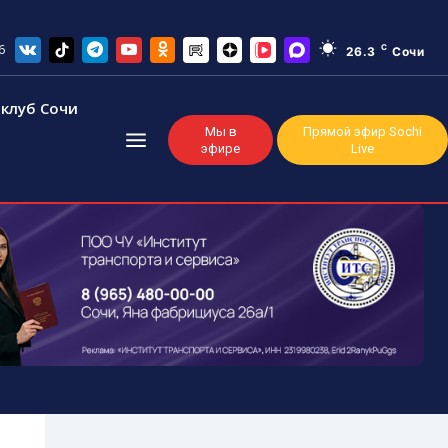
6
C
26.3
Сочи
клуб Сочи
Мы в
Прямой эфир Sochi
эфире
Live