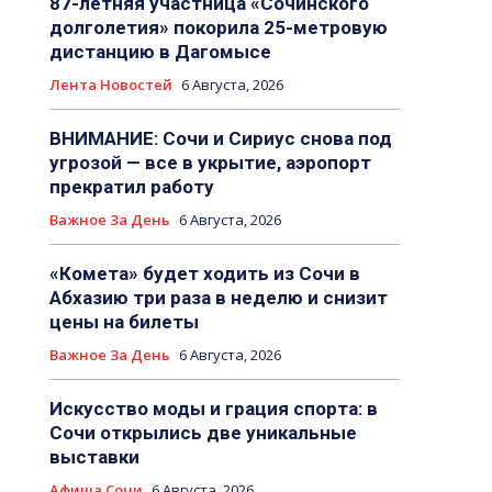
87-летняя участница «Сочинского
долголетия» покорила 25-метровую
дистанцию в Дагомысе
Лента Новостей
6 Августа, 2026
ВНИМАНИЕ: Сочи и Сириус снова под
угрозой — все в укрытие, аэропорт
прекратил работу
Важное За День
6 Августа, 2026
«Комета» будет ходить из Сочи в
Абхазию три раза в неделю и снизит
цены на билеты
Важное За День
6 Августа, 2026
Искусство моды и грация спорта: в
Сочи открылись две уникальные
выставки
Афиша Сочи
6 Августа, 2026