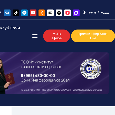
6
C
22.9
Сочи
клуб Сочи
Мы в
Прямой эфир Sochi
эфире
Live