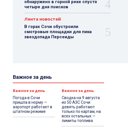
обнаружено в горной реке спустя
четыре дня поисков
Лента новостей
В горах Сочи обустроили
смотровые площадки для пика
звездопада Персеиды
Важное за день
Важное за день
Важное за день
Погода в Сочи
Сводка на 9 августа:
пришла в норму —
из 50 АЗС Сочи
аэропорт работает в
девять работают
штатном режиме
только по картам, на
всех остальных —
лимиты топлива