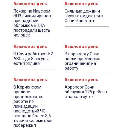
Важное за день
Важное за день
Пожар на Ильском
Сильные дожди и
НПЗ ликвидирован:
грозы ожидаются в
при падении
Сочи 9 августа
обломков БПЛА
пострадали шесть
человек
Важное за день
Важное за день
В Сочи работают 52
В аэропорту Сочи
АЗС: где 8 августа
ввели временные
есть топливо
ограничения на
работу
Важное за день
Важное за день
В Керченском
Аэропорт Сочи
проливе
обслужил 125 рейсов
продолжаются
с начала суток
работы по
ликвидации
последствий ЧС:
очищено более 3,6
тысячи километров
побережья