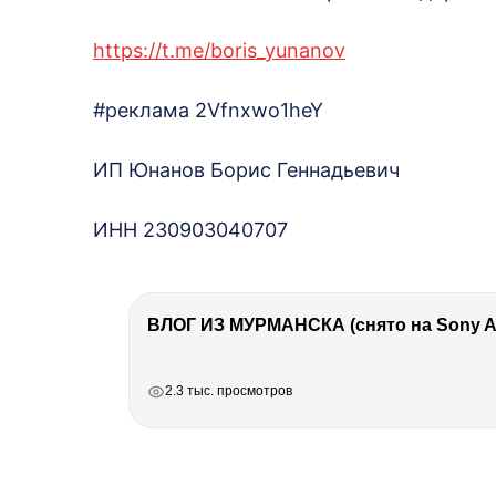
https://t.me/boris_yunanov
#реклама 2Vfnxwo1heY
ИП Юнанов Борис Геннадьевич
ИНН 230903040707
ВЛОГ ИЗ МУРМАНСКА (снято на Sony A7
РЕКЛАМА
РЕКЛАМА
РЕКЛАМА
2.3 тыс. просмотров