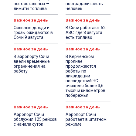
всех остальных —
пострадали шесть
лимиты топлива
человек
Важное за день
Важное за день
Сильные дожди и
В Сочи работают 52
грозы ожидаются в
АЗС: где 8 августа
Сочи 9 августа
есть топливо
Важное за день
Важное за день
В аэропорту Сочи
В Керченском
ввели временные
проливе
ограничения на
продолжаются
работу
работы по
ликвидации
последствий ЧС:
очищено более 3,6
тысячи километров
побережья
Важное за день
Важное за день
Аэропорт Сочи
Аэропорт Сочи
обслужил 125 рейсов
работает в штатном
с начала суток
режиме