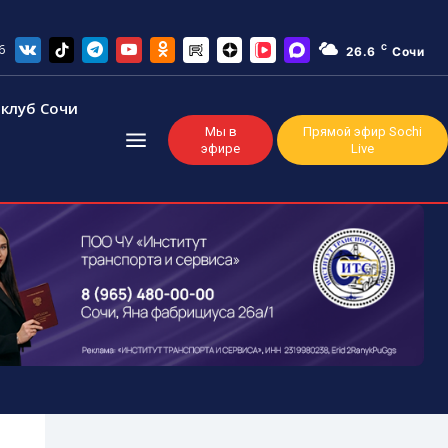
6
C
26.6
Сочи
клуб Сочи
Мы в
Прямой эфир Sochi
эфире
Live