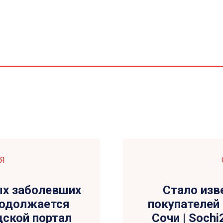
Я
ых заболевших
Стало изв
родолжается
покупателей
дской портал
Сочи | Sochi