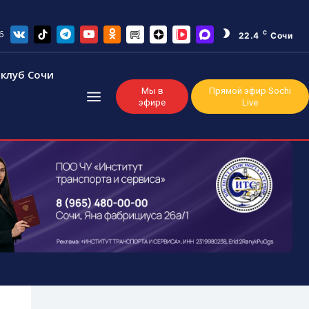
6
C
22.4
Сочи
клуб Сочи
Мы в
Прямой эфир Sochi
эфире
Live