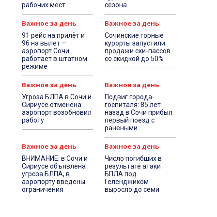
рабочих мест
сезона
Важное за день
Важное за день
91 рейс на прилёт и
Сочинские горные
96 на вылет —
курорты запустили
аэропорт Сочи
продажи ски-пассов
работает в штатном
со скидкой до 50%
режиме
Важное за день
Важное за день
Угроза БЛПА в Сочи и
Подвиг города-
Сириусе отменена:
госпиталя: 85 лет
аэропорт возобновил
назад в Сочи прибыл
работу
первый поезд с
ранеными
Важное за день
Важное за день
ВНИМАНИЕ: в Сочи и
Число погибших в
Сириусе объявлена
результате атаки
угроза БЛПА, в
БПЛА под
аэропорту введены
Геленджиком
ограничения
выросло до семи