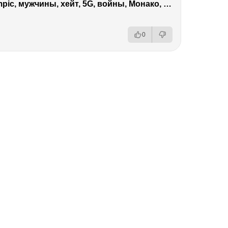
Виктория Боня – Эверест, P.Diddy, Ozempic, мужчины, хейт, 5G, войны, Монако, ДОМ-2, Трамп, Собчак
0