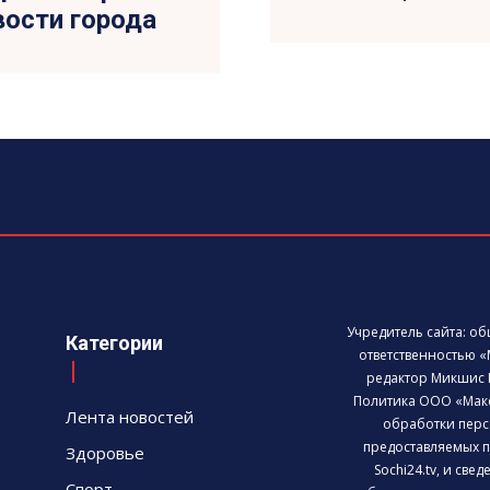
овости города
Учредитель сайта: о
Категории
ответственностью «
редактор Микшис 
Политика ООО «Мак
Лента новостей
обработки перс
предоставляемых п
Здоровье
Sochi24.tv, и све
Спорт