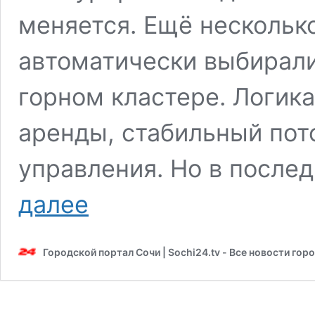
меняется. Ещё нескольк
автоматически выбирали
горном кластере. Логика
аренды, стабильный пот
управления. Но в после
До
далее
48%
годовых
и
Городской портал Сочи | Sochi24.tv - Все новости гор
2
млн
рублей
дохода:
почему