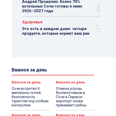
Андрей Прошунин: более 70%
котельных Сочи готовы к зиме
2026–2027 года
Здоровье
Это есть в каждом доме: четыре
продукта, которые кормят ваш рак
Важное за день
Важное за день
Важное за день
Сочи встретил 4
Отмена угрозы
миллиона гостей:
беспилотников в
безопасность
Сочи и Сириусе:
туристов под особым
аэропорт снова
контролем
принимает рейсы
Важное за день
Важное за день