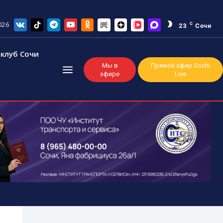
026
C
23
Сочи
клуб Сочи
Мы в
Прямой эфир Sochi
эфире
Live