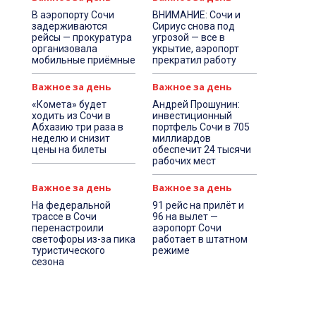
В аэропорту Сочи
ВНИМАНИЕ: Сочи и
задерживаются
Сириус снова под
рейсы — прокуратура
угрозой — все в
организовала
укрытие, аэропорт
мобильные приёмные
прекратил работу
Важное за день
Важное за день
«Комета» будет
Андрей Прошунин:
ходить из Сочи в
инвестиционный
Абхазию три раза в
портфель Сочи в 705
неделю и снизит
миллиардов
цены на билеты
обеспечит 24 тысячи
рабочих мест
Важное за день
Важное за день
На федеральной
91 рейс на прилёт и
трассе в Сочи
96 на вылет —
перенастроили
аэропорт Сочи
светофоры из-за пика
работает в штатном
туристического
режиме
сезона