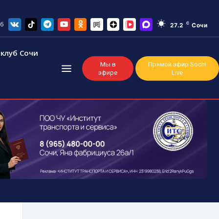
26
C
27.2
Сочи
клуб Сочи
Мы в
Прямой эфир Sochi
эфире
Live