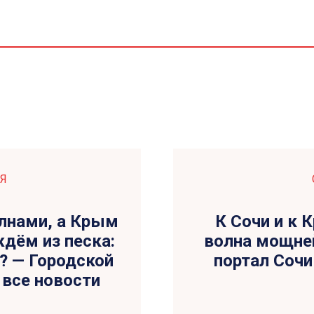
Я
лнами, а Крым
К Сочи и к 
дём из песка:
волна мощне
х? — Городской
портал Сочи 
— все новости