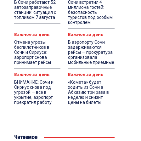
В Сочи работают 52
Сочи встретил 4
автозаправочные
миллиона гостей:
станции: ситуация с
безопасность
топливом 7 августа
туристов под особым
контролем
Важное за день
Важное за день
Отмена угрозы
В аэропорту Сочи
беспилотников в
задерживаются
Сочи и Сириусе:
рейсы — прокуратура
аэропорт снова
организовала
принимает рейсы
мобильные приёмные
Важное за день
Важное за день
ВНИМАНИЕ: Сочи и
«Комета» будет
Сириус снова под
ходить из Сочи в
угрозой — все в
Абхазию три раза в
укрытие, аэропорт
неделю и снизит
прекратил работу
цены на билеты
Читаемое