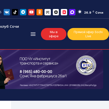
6
C
26.9
Сочи
клуб Сочи
Мы в
Прямой эфир Sochi
эфире
Live