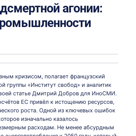
едсмертной агонии:
 промышленности
ёзным кризисом, полагает французский
ой группы «Институт свобод» и аналитик
 своей статье Дмитрий Добров для ИноСМИ.
росчётов ЕС привёл к истощению ресурсов,
ческого роста. Одной из ключевых ошибок
которое изначально казалось
чрезмерным расходам. Не менее абсурдным
ю энергопотребления к 2050 году, который