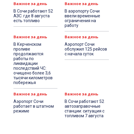
Важное за день
Важное за день
В Сочи работают 52
В аэропорту Сочи
АЗС: где 8 августа
ввели временные
есть топливо
ограничения на
работу
Важное за день
Важное за день
В Керченском
Аэропорт Сочи
проливе
обслужил 125 рейсов
продолжаются
с начала суток
работы по
ликвидации
последствий ЧС:
очищено более 3,6
тысячи километров
побережья
Важное за день
Важное за день
Аэропорт Сочи
В Сочи работают 52
работает в штатном
автозаправочные
режиме
станции: ситуация с
топливом 7 августа