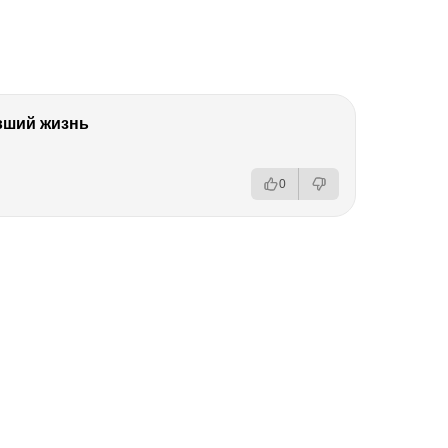
вший жизнь
0