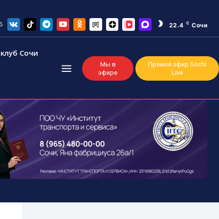
6
C
22.4
Сочи
клуб Сочи
Мы в
Прямой эфир Sochi
эфире
Live