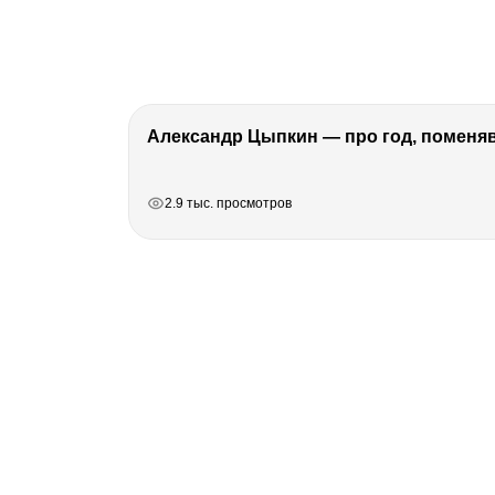
Александр Цыпкин — про год, поменя
РЕКЛАМА
РЕКЛАМА
РЕКЛАМА
2.9 тыс. просмотров