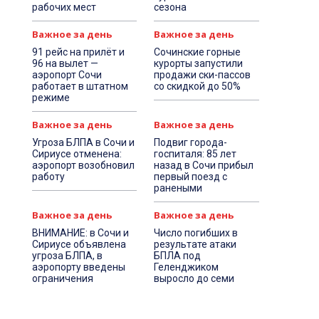
рабочих мест
сезона
Важное за день
Важное за день
91 рейс на прилёт и
Сочинские горные
96 на вылет —
курорты запустили
аэропорт Сочи
продажи ски-пассов
работает в штатном
со скидкой до 50%
режиме
Важное за день
Важное за день
Угроза БЛПА в Сочи и
Подвиг города-
Сириусе отменена:
госпиталя: 85 лет
аэропорт возобновил
назад в Сочи прибыл
работу
первый поезд с
ранеными
Важное за день
Важное за день
ВНИМАНИЕ: в Сочи и
Число погибших в
Сириусе объявлена
результате атаки
угроза БЛПА, в
БПЛА под
аэропорту введены
Геленджиком
ограничения
выросло до семи