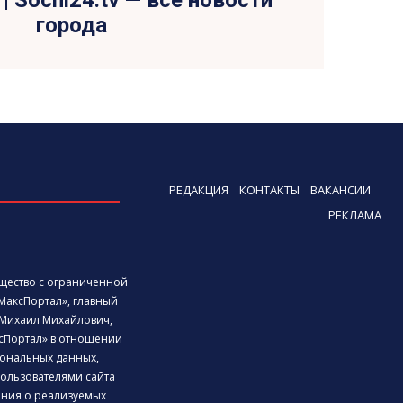
| Sochi24.tv — все новости
города
РЕДАКЦИЯ
КОНТАКТЫ
ВАКАНСИИ
РЕКЛАМА
бщество с ограниченной
МаксПортал», главный
Михаил Михайлович,
сПортал» в отношении
ональных данных,
ользователями сайта
дения о реализуемых