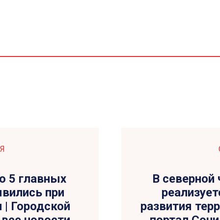
Я
о 5 главных
В северной
явились при
реализует
 | Городской
развития терр