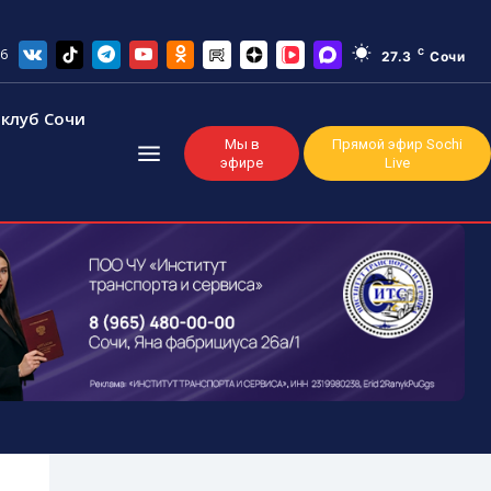
26
C
27.3
Сочи
клуб Сочи
Мы в
Прямой эфир Sochi
эфире
Live