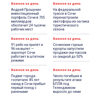
Важное за день
Важное за день
Андрей Прошунин:
На федеральной
инвестиционный
трассе в Сочи
портфель Сочи в 705
перенастроили
миллиардов
светофоры из-за пика
обеспечит 24 тысячи
туристического
рабочих мест
сезона
Важное за день
Важное за день
91 рейс на прилёт и
Сочинские горные
96 на вылет —
курорты запустили
аэропорт Сочи
продажи ски-пассов
работает в штатном
со скидкой до 50%
режиме
Важное за день
Важное за день
Подвиг города-
Число погибших в
госпиталя: 85 лет
результате атаки
назад в Сочи прибыл
БПЛА под
первый поезд с
Геленджиком
ранеными
выросло до семи