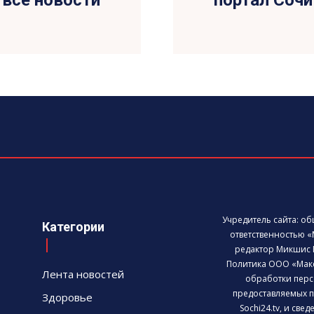
— все новости
портал Сочи 
Учредитель сайта: о
Категории
ответственностью «
редактор Микшис 
Политика ООО «Мак
Лента новостей
обработки перс
предоставляемых п
Здоровье
Sochi24.tv, и све