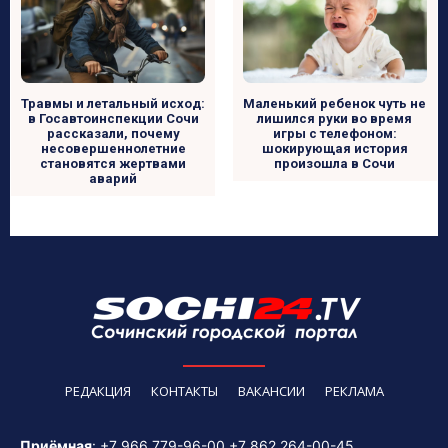
Травмы и летальный исход:
Маленький ребенок чуть не
в Госавтоинспекции Сочи
лишился руки во время
рассказали, почему
игры с телефоном:
несовершеннолетние
шокирующая история
становятся жертвами
произошла в Сочи
аварий
РЕДАКЦИЯ
КОНТАКТЫ
ВАКАНСИИ
РЕКЛАМА
Приёмная
:
+7 966 779-96-00
+7 862 264-00-45