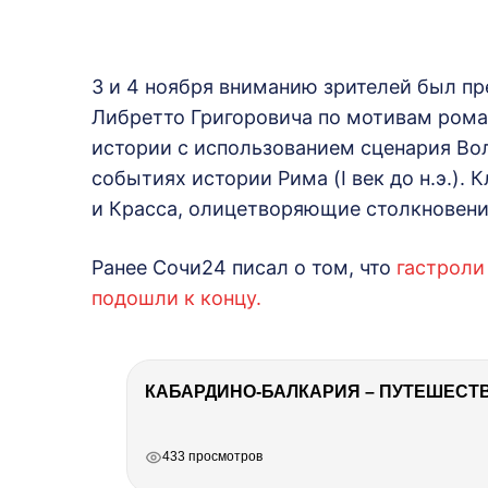
3 и 4 ноября вниманию зрителей был пр
Либретто Григоровича по мотивам ром
истории с использованием сценария Вол
событиях истории Рима (I век до н.э.).
и Красса, олицетворяющие столкновени
Ранее Сочи24 писал о том, что
гастроли
подошли к концу.
КАБАРДИНО-БАЛКАРИЯ – ПУТЕШЕСТВИ
РЕКЛАМА
РЕКЛАМА
РЕКЛАМА
433 просмотров