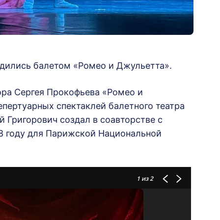
адились балетом «Ромео и Джульетта».
ра Сергея Прокофьева «Ромео и
епертуарных спектаклей балетного театра
й Григорович создал в соавторстве с
8 году для Парижской Национальной
1
из 2