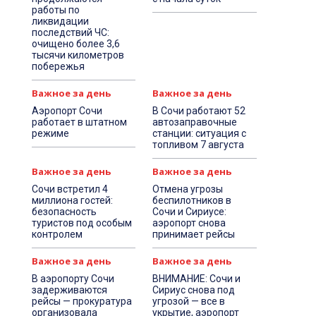
работы по
ликвидации
последствий ЧС:
очищено более 3,6
тысячи километров
побережья
Важное за день
Важное за день
Аэропорт Сочи
В Сочи работают 52
работает в штатном
автозаправочные
режиме
станции: ситуация с
топливом 7 августа
Важное за день
Важное за день
Сочи встретил 4
Отмена угрозы
миллиона гостей:
беспилотников в
безопасность
Сочи и Сириусе:
туристов под особым
аэропорт снова
контролем
принимает рейсы
Важное за день
Важное за день
В аэропорту Сочи
ВНИМАНИЕ: Сочи и
задерживаются
Сириус снова под
рейсы — прокуратура
угрозой — все в
организовала
укрытие, аэропорт