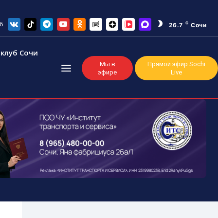
6
C
26.7
Сочи
клуб Сочи
Мы в
Прямой эфир Sochi
эфире
Live