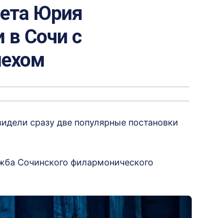
лета Юрия
 в Сочи с
пехом
увидели сразу две популярные постановки
жба Сочинского филармонического