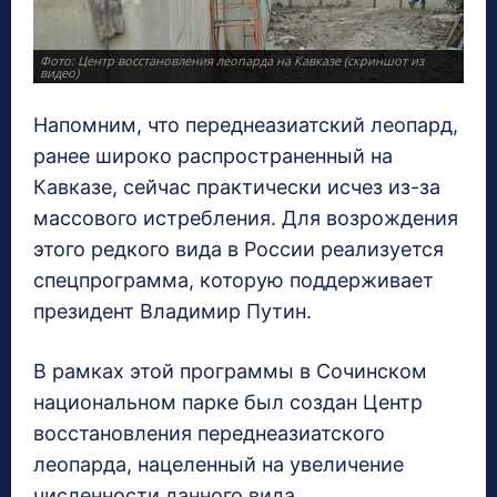
Фото: Центр восстановления леопарда на Кавказе (скриншот из
Фото
видео)
виде
Напомним, что переднеазиатский леопард,
ранее широко распространенный на
Кавказе, сейчас практически исчез из-за
массового истребления. Для возрождения
этого редкого вида в России реализуется
спецпрограмма, которую поддерживает
президент Владимир Путин.
В рамках этой программы в Сочинском
национальном парке был создан Центр
восстановления переднеазиатского
леопарда, нацеленный на увеличение
численности данного вида.