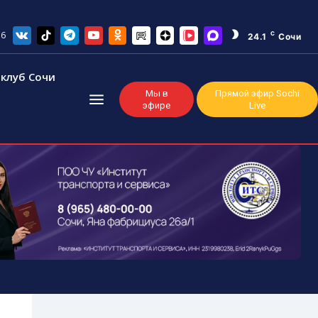
26
C
24.1
Сочи
клуб Сочи
Мы в
Прямой эфир Sochi
эфире
Live