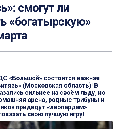
ь»: смогут ли
ь «богатырскую»
марта
е ДС «Большой» состоится важная
итязь» (Московская область)! В
зались сильнее на своём льду, но
омашняя арена, родные трибуны и
иков придадут «леопардам»
оказать свою лучшую игру!