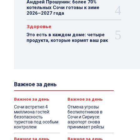
Андрей Прошунин: более 70%
котельных Сочи готовы к зиме
2026–2027 года
Здоровье
Это есть в каждом доме: четыре
продукта, которые кормят ваш рак
Важное за день
Важное за день
Важное за день
Сочи встретил 4
Отмена угрозы
миллиона гостей:
беспилотников в
безопасность
Сочи и Сириусе:
туристов под особым
аэропорт снова
контролем
принимает рейсы
Важное за день
Важное за день