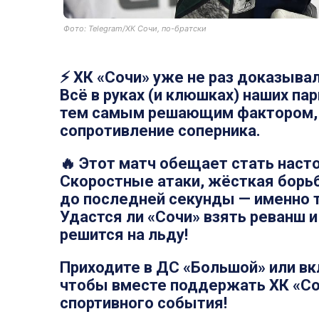
Фото: Telegram/ХК Сочи, по-братски
⚡ ХК «Сочи» уже не раз доказывал
Всё в руках (и клюшках) наших па
тем самым решающим фактором,
сопротивление соперника.
🔥 Этот матч обещает стать нас
Скоростные атаки, жёсткая борьб
до последней секунды — именно 
Удастся ли «Сочи» взять реванш 
решится на льду!
Приходите в ДС «Большой» или вкл
чтобы вместе поддержать ХК «Со
спортивного события!