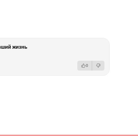
вший жизнь
0