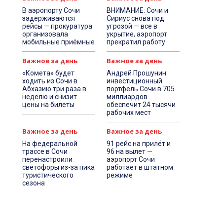
В аэропорту Сочи
ВНИМАНИЕ: Сочи и
задерживаются
Сириус снова под
рейсы — прокуратура
угрозой — все в
организовала
укрытие, аэропорт
мобильные приёмные
прекратил работу
Важное за день
Важное за день
«Комета» будет
Андрей Прошунин:
ходить из Сочи в
инвестиционный
Абхазию три раза в
портфель Сочи в 705
неделю и снизит
миллиардов
цены на билеты
обеспечит 24 тысячи
рабочих мест
Важное за день
Важное за день
На федеральной
91 рейс на прилёт и
трассе в Сочи
96 на вылет —
перенастроили
аэропорт Сочи
светофоры из-за пика
работает в штатном
туристического
режиме
сезона