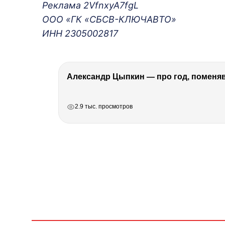
Реклама 2VfnxyA7fgL
ООО «ГК «СБСВ-КЛЮЧАВТО»
ИНН 2305002817
Александр Цыпкин — про год, поменя
РЕКЛАМА
РЕКЛАМА
РЕКЛАМА
РЕКЛАМА
2.9 тыс. просмотров