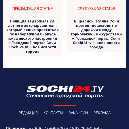
ПРЕДЫДУЩАЯ СТАТЬЯ
СЛЕДУЮЩАЯ СТАТЬЯ
Полиция задержала 28-
В Красной Поляне Сочи
летнего автонарушителя,
постоят пешеходные
который решил проехаться
дорожки между
по набережной Сириуса
горнолыжными курортами
из-за плохого настроения
— Городской портал Сочи |
— Городской портал Сочи |
Sochi24.tv — все новости
Sochi24.tv — все новости
города
города
РЕДАКЦИЯ
КОНТАКТЫ
ВАКАНСИИ
РЕКЛАМА
Приёмная
:
+7 966 779-96-00
+7 862 264-00-45