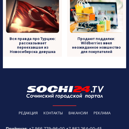
Вся правда про Турцию:
Продают подделки:
рассказывает
Wildberries ввел
переехавшая из
неожиданное новшество
Новосибирска девушка
для покупателей
РЕДАКЦИЯ
КОНТАКТЫ
ВАКАНСИИ
РЕКЛАМА
Приёмная
:
+7 966 779-96-00
+7 862 264-00-45