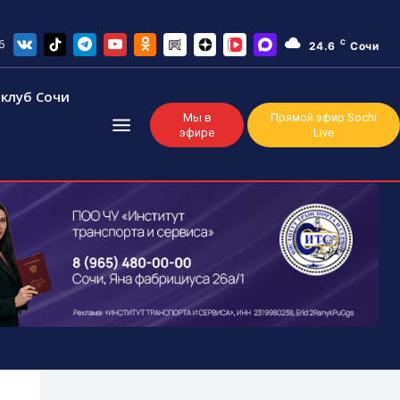
6
C
24.6
Сочи
клуб Сочи
Мы в
Прямой эфир Sochi
эфире
Live