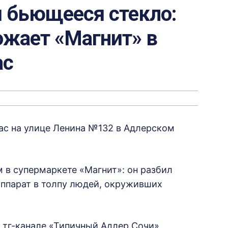
и бьющееся стекло:
ожает «Магнит» в
ас
ас на улице Ленина №132 в Адлерском
 в супермаркете «Магнит»: он разбил
ппарат в толпу людей, окруживших
 тг-канале «Типичный Адлер Сочи».