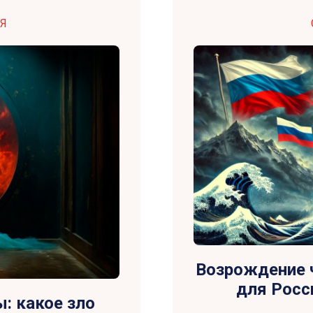
Я
Возрождение ч
для Росс
: какое зло