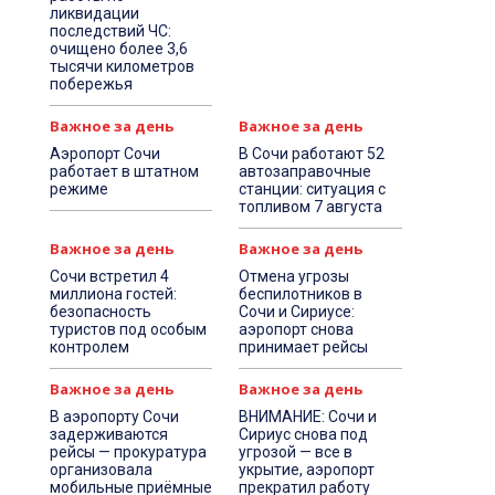
ликвидации
последствий ЧС:
очищено более 3,6
тысячи километров
побережья
Важное за день
Важное за день
Аэропорт Сочи
В Сочи работают 52
работает в штатном
автозаправочные
режиме
станции: ситуация с
топливом 7 августа
Важное за день
Важное за день
Сочи встретил 4
Отмена угрозы
миллиона гостей:
беспилотников в
безопасность
Сочи и Сириусе:
туристов под особым
аэропорт снова
контролем
принимает рейсы
Важное за день
Важное за день
В аэропорту Сочи
ВНИМАНИЕ: Сочи и
задерживаются
Сириус снова под
рейсы — прокуратура
угрозой — все в
организовала
укрытие, аэропорт
мобильные приёмные
прекратил работу