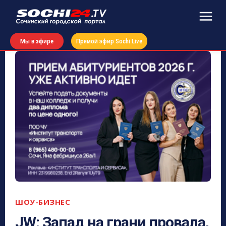
Мы в эфире
Прямой эфир Sochi Live
ШОУ-БИЗНЕС
JW: Запад на грани провала,