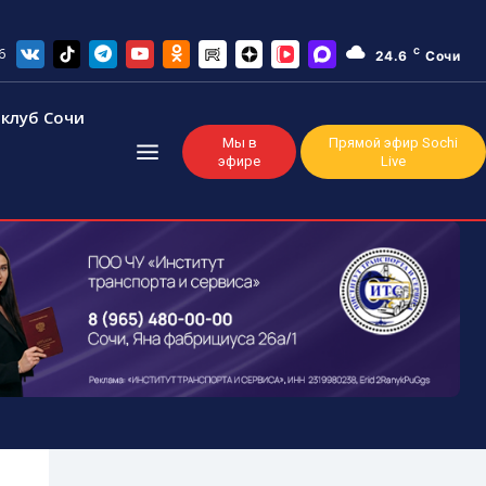
6
C
24.6
Сочи
клуб Сочи
Мы в
Прямой эфир Sochi
эфире
Live