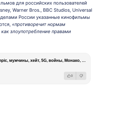
ильмов для российских пользователей
ey, Warner Bros., BBC Studios, Universal
пределами России указанные кинофильмы
ются,
«противоречит нормам
 как злоупотребление правами
Виктория Боня – Эверест, P.Diddy, Ozempic, мужчины, хейт, 5G, войны, Монако, ДОМ-2, Трамп, Собчак
0