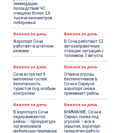
ликвидации
последствий ЧС:
очищено более 3,6
тысячи километров
побережья
Важное за день
Важное за день
Аэропорт Сочи
В Сочи работают 52
работает в штатном
автозаправочные
режиме
станции: ситуация с
топливом 7 августа
Важное за день
Важное за день
Сочи встретил 4
Отмена угрозы
миллиона гостей:
беспилотников в
безопасность
Сочи и Сириусе:
туристов под особым
аэропорт снова
контролем
принимает рейсы
Важное за день
Важное за день
В аэропорту Сочи
ВНИМАНИЕ: Сочи и
задерживаются
Сириус снова под
рейсы — прокуратура
угрозой — все в
организовала
укрытие, аэропорт
мобильные приёмные
прекратил работу