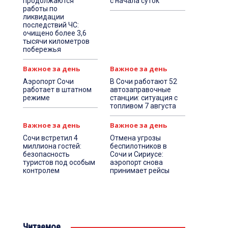
продолжаются
с начала суток
работы по
ликвидации
последствий ЧС:
очищено более 3,6
тысячи километров
побережья
Важное за день
Важное за день
Аэропорт Сочи
В Сочи работают 52
работает в штатном
автозаправочные
режиме
станции: ситуация с
топливом 7 августа
Важное за день
Важное за день
Сочи встретил 4
Отмена угрозы
миллиона гостей:
беспилотников в
безопасность
Сочи и Сириусе:
туристов под особым
аэропорт снова
контролем
принимает рейсы
Читаемое