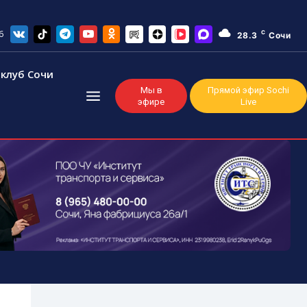
6
C
28.3
Сочи
клуб Сочи
Мы в
Прямой эфир Sochi
эфире
Live