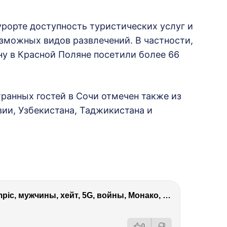
рорте доступность туристических услуг и
озможных видов развлечений. В частности,
ну в Красной Поляне посетили более 66
транных гостей в Сочи отмечен также из
вии, Узбекистана, Таджикистана и
Виктория Боня – Эверест, P.Diddy, Ozempic, мужчины, хейт, 5G, войны, Монако, ДОМ-2, Трамп, Собчак
0