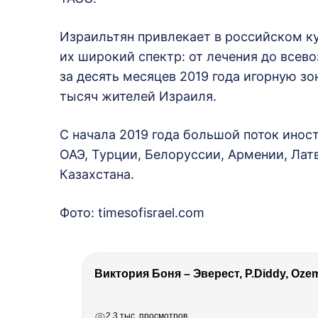
Израильтян привлекает в российском ку
их широкий спектр: от лечения до всев
за десять месяцев 2019 года игорную зо
тысяч жителей Израиля.
С начала 2019 года большой поток инос
ОАЭ, Турции, Белоруссии, Армении, Лат
Казахстана.
Фото: timesofisrael.com
РЕКЛАМА
РЕКЛАМА
РЕКЛАМА
2.3 тыс. просмотров