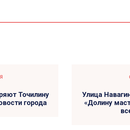
Я
ряют Точилину
Улица Навагин
новости города
«Долину маст
вс