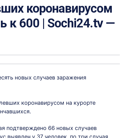
вших коронавирусом
 к 600 | Sochi24.tv —
есять новых случаев заражения
левших коронавирусом на курорте
ончавшихся.
ая подтверждено 66 новых случаев
с выявлен у 37 человек, по три случая