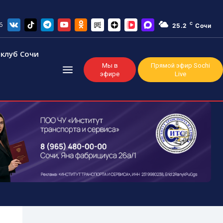
6
C
25.2
Сочи
клуб Сочи
Мы в
Прямой эфир Sochi
эфире
Live