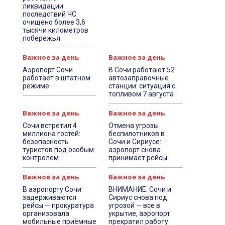
ликвидации
последствий ЧС:
очищено более 3,6
тысячи километров
побережья
Важное за день
Важное за день
Аэропорт Сочи
В Сочи работают 52
работает в штатном
автозаправочные
режиме
станции: ситуация с
топливом 7 августа
Важное за день
Важное за день
Сочи встретил 4
Отмена угрозы
миллиона гостей:
беспилотников в
безопасность
Сочи и Сириусе:
туристов под особым
аэропорт снова
контролем
принимает рейсы
Важное за день
Важное за день
В аэропорту Сочи
ВНИМАНИЕ: Сочи и
задерживаются
Сириус снова под
рейсы — прокуратура
угрозой — все в
организовала
укрытие, аэропорт
мобильные приёмные
прекратил работу