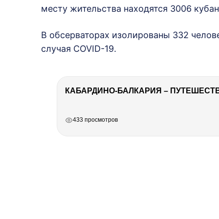
месту жительства находятся 3006 кубан
В обсерваторах изолированы 332 челове
случая COVID-19.
КАБАРДИНО-БАЛКАРИЯ – ПУТЕШЕСТВИ
РЕКЛАМА
РЕКЛАМА
РЕКЛАМА
РЕКЛАМА
433 просмотров