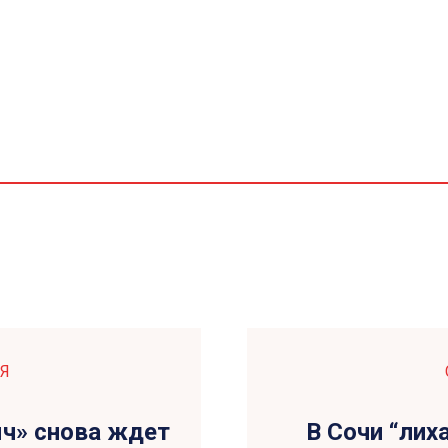
Я
ч» снова ждет
В Сочи “лих