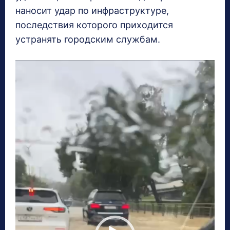
наносит удар по инфраструктуре,
последствия которого приходится
устранять городским службам.
В
и
д
е
о
п
л
е
е
р