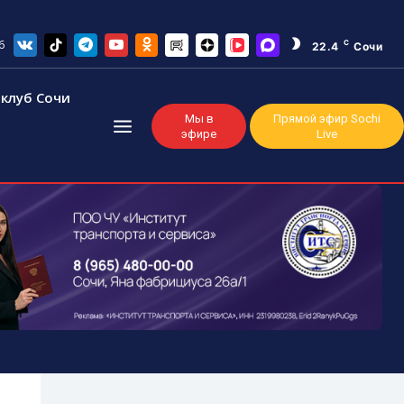
6
C
22.4
Сочи
клуб Сочи
Мы в
Прямой эфир Sochi
эфире
Live