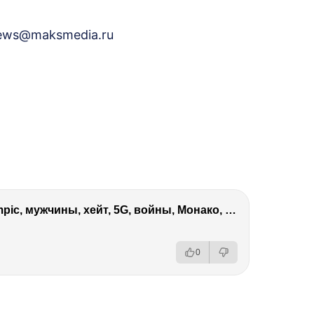
news@maksmedia.ru
Виктория Боня – Эверест, P.Diddy, Ozempic, мужчины, хейт, 5G, войны, Монако, ДОМ-2, Трамп, Собчак
0