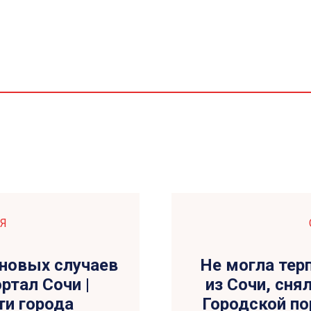
Я
 новых случаев
Не могла тер
ртал Сочи |
из Сочи, сня
ти города
Городской пор