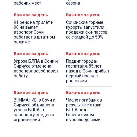
рабочих мест
сезона
Важное за день
Важное за день
91 рейс на прилёт и
Сочинские горные
96 на вылет —
курорты запустили
аэропорт Сочи
продажи ски-пассов
работает в штатном
со скидкой до 50%
режиме
Важное за день
Важное за день
Угроза БЛПА в Сочи и
Подвиг города-
Сириусе отменена:
госпиталя: 85 лет
аэропорт возобновил
назад в Сочи прибыл
работу
первый поезд с
ранеными
Важное за день
Важное за день
ВНИМАНИЕ: в Сочи и
Число погибших в
Сириусе объявлена
результате атаки
угроза БЛПА, в
БПЛА под
аэропорту введены
Геленджиком
ограничения
выросло до семи