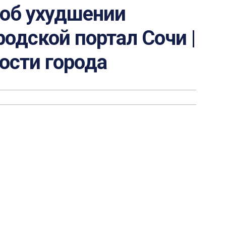
об ухудшении
родской портал Сочи |
вости города