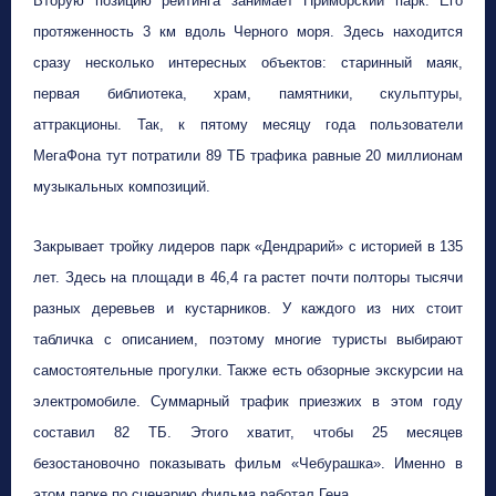
Вторую позицию рейтинга занимает Приморский парк. Его
протяженность 3 км вдоль Черного моря. Здесь находится
сразу несколько интересных объектов: старинный маяк,
первая библиотека, храм, памятники, скульптуры,
аттракционы.
Так, к пятому месяцу года пользователи
МегаФона тут потратили 89 ТБ трафика равные 20 миллионам
музыкальных композиций.
Закрывает тройку лидеров парк «Дендрарий» с историей в 135
лет. Здесь на площади в 46,4 га растет почти полторы тысячи
разных деревьев и кустарников. У каждого из них стоит
табличка с описанием, поэтому многие туристы выбирают
самостоятельные прогулки. Также есть обзорные экскурсии на
электромобиле. Суммарный трафик приезжих в этом году
составил 82 ТБ. Этого хватит, чтобы 25 месяцев
безостановочно показывать фильм «Чебурашка». Именно в
этом парке по сценарию фильма работал Гена.