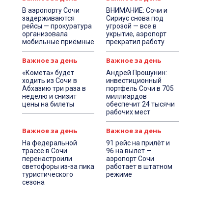
В аэропорту Сочи
ВНИМАНИЕ: Сочи и
задерживаются
Сириус снова под
рейсы — прокуратура
угрозой — все в
организовала
укрытие, аэропорт
мобильные приёмные
прекратил работу
Важное за день
Важное за день
«Комета» будет
Андрей Прошунин:
ходить из Сочи в
инвестиционный
Абхазию три раза в
портфель Сочи в 705
неделю и снизит
миллиардов
цены на билеты
обеспечит 24 тысячи
рабочих мест
Важное за день
Важное за день
На федеральной
91 рейс на прилёт и
трассе в Сочи
96 на вылет —
перенастроили
аэропорт Сочи
светофоры из-за пика
работает в штатном
туристического
режиме
сезона