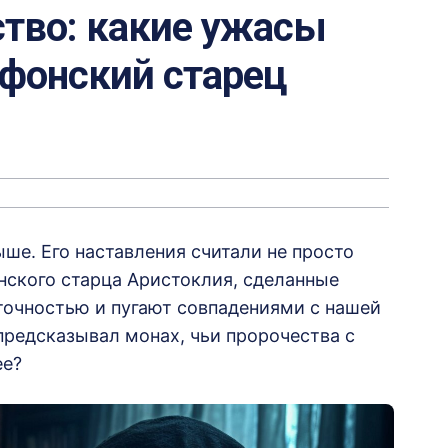
ство: какие ужасы
афонский старец
ше. Его наставления считали не просто
нского старца Аристоклия, сделанные
 точностью и пугают совпадениями с нашей
 предсказывал монах, чьи пророчества с
ее?