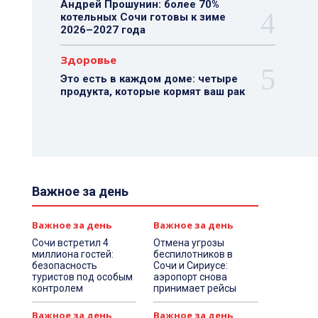
Андрей Прошунин: более 70%
котельных Сочи готовы к зиме
2026–2027 года
Здоровье
Это есть в каждом доме: четыре
продукта, которые кормят ваш рак
Важное за день
Важное за день
Важное за день
Сочи встретил 4
Отмена угрозы
миллиона гостей:
беспилотников в
безопасность
Сочи и Сириусе:
туристов под особым
аэропорт снова
контролем
принимает рейсы
Важное за день
Важное за день