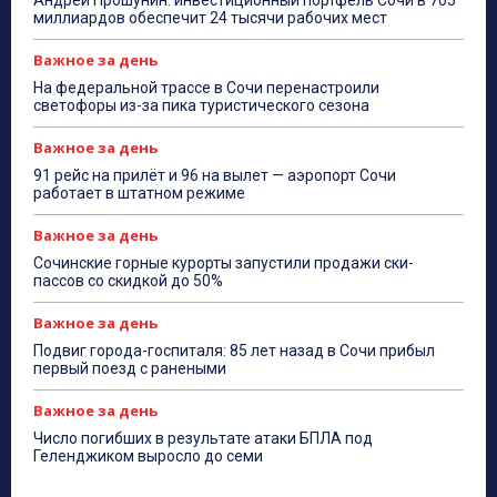
Андрей Прошунин: инвестиционный портфель Сочи в 705
миллиардов обеспечит 24 тысячи рабочих мест
Важное за день
На федеральной трассе в Сочи перенастроили
светофоры из-за пика туристического сезона
Важное за день
91 рейс на прилёт и 96 на вылет — аэропорт Сочи
работает в штатном режиме
Важное за день
Сочинские горные курорты запустили продажи ски-
пассов со скидкой до 50%
Важное за день
Подвиг города-госпиталя: 85 лет назад в Сочи прибыл
первый поезд с ранеными
Важное за день
Число погибших в результате атаки БПЛА под
Геленджиком выросло до семи