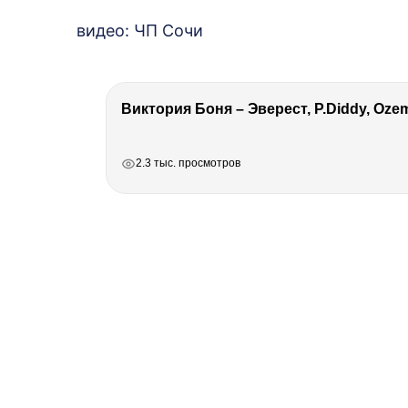
видео: ЧП Сочи
РЕКЛАМА
РЕКЛАМА
РЕКЛАМА
РЕКЛАМА
2.3 тыс. просмотров