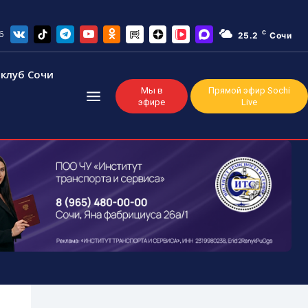
6
C
25.2
Сочи
клуб Сочи
Мы в
Прямой эфир Sochi
эфире
Live