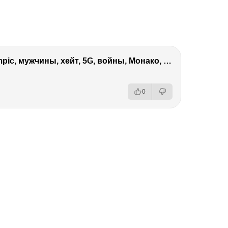
Виктория Боня – Эверест, P.Diddy, Ozempic, мужчины, хейт, 5G, войны, Монако, ДОМ-2, Трамп, Собчак
0