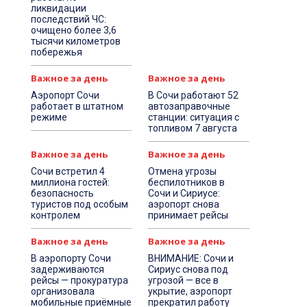
ликвидации
последствий ЧС:
очищено более 3,6
тысячи километров
побережья
Важное за день
Важное за день
Аэропорт Сочи
В Сочи работают 52
работает в штатном
автозаправочные
режиме
станции: ситуация с
топливом 7 августа
Важное за день
Важное за день
Сочи встретил 4
Отмена угрозы
миллиона гостей:
беспилотников в
безопасность
Сочи и Сириусе:
туристов под особым
аэропорт снова
контролем
принимает рейсы
Важное за день
Важное за день
В аэропорту Сочи
ВНИМАНИЕ: Сочи и
задерживаются
Сириус снова под
рейсы — прокуратура
угрозой — все в
организовала
укрытие, аэропорт
мобильные приёмные
прекратил работу