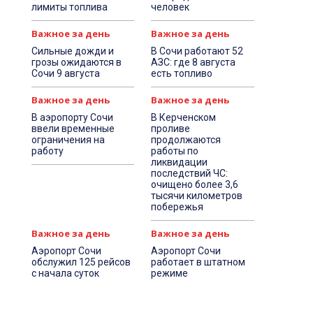
лимиты топлива
человек
Важное за день
Важное за день
Сильные дожди и
В Сочи работают 52
грозы ожидаются в
АЗС: где 8 августа
Сочи 9 августа
есть топливо
Важное за день
Важное за день
В аэропорту Сочи
В Керченском
ввели временные
проливе
ограничения на
продолжаются
работу
работы по
ликвидации
последствий ЧС:
очищено более 3,6
тысячи километров
побережья
Важное за день
Важное за день
Аэропорт Сочи
Аэропорт Сочи
обслужил 125 рейсов
работает в штатном
с начала суток
режиме