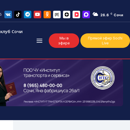
6
C
26.6
Сочи
клуб Сочи
Мы в
Прямой эфир Sochi
эфире
Live