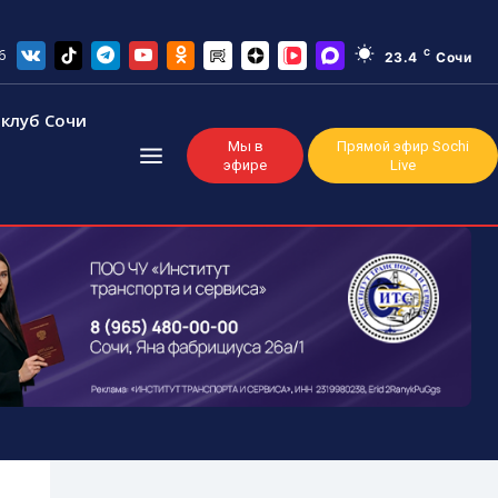
6
C
23.4
Сочи
клуб Сочи
Мы в
Прямой эфир Sochi
эфире
Live