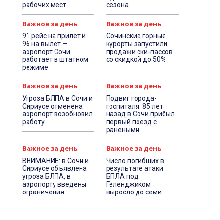
рабочих мест
сезона
Важное за день
Важное за день
91 рейс на прилёт и
Сочинские горные
96 на вылет —
курорты запустили
аэропорт Сочи
продажи ски-пассов
работает в штатном
со скидкой до 50%
режиме
Важное за день
Важное за день
Угроза БЛПА в Сочи и
Подвиг города-
Сириусе отменена:
госпиталя: 85 лет
аэропорт возобновил
назад в Сочи прибыл
работу
первый поезд с
ранеными
Важное за день
Важное за день
ВНИМАНИЕ: в Сочи и
Число погибших в
Сириусе объявлена
результате атаки
угроза БЛПА, в
БПЛА под
аэропорту введены
Геленджиком
ограничения
выросло до семи