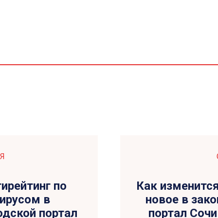
Я
тирейтинг по
Как изменится
ирусом в
новое в зак
одской портал
портал Сочи 