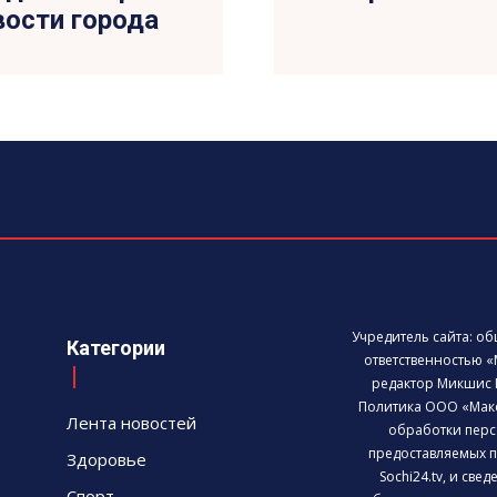
овости города
Учредитель сайта: о
Категории
ответственностью «
редактор Микшис 
Политика ООО «Мак
Лента новостей
обработки перс
предоставляемых п
Здоровье
Sochi24.tv, и све
Спорт