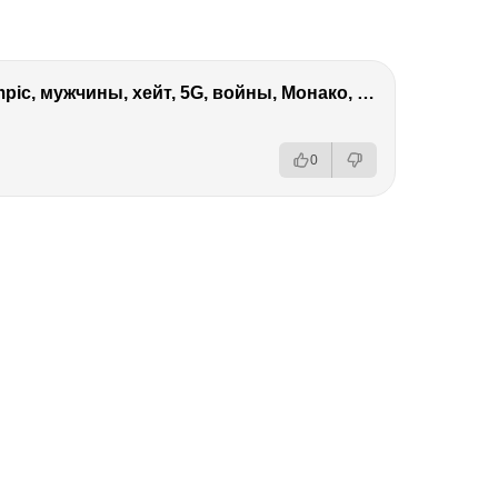
Виктория Боня – Эверест, P.Diddy, Ozempic, мужчины, хейт, 5G, войны, Монако, ДОМ-2, Трамп, Собчак
0