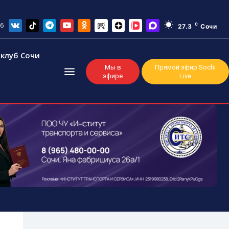
26
C
27.3
Сочи
клуб Сочи
Мы в
Прямой эфир Sochi
эфире
Live