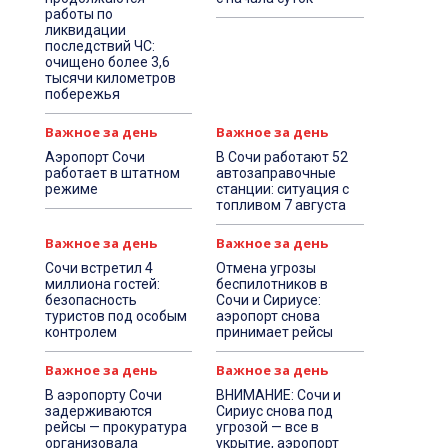
работы по
ликвидации
последствий ЧС:
очищено более 3,6
тысячи километров
побережья
Важное за день
Важное за день
Аэропорт Сочи
В Сочи работают 52
работает в штатном
автозаправочные
режиме
станции: ситуация с
топливом 7 августа
Важное за день
Важное за день
Сочи встретил 4
Отмена угрозы
миллиона гостей:
беспилотников в
безопасность
Сочи и Сириусе:
туристов под особым
аэропорт снова
контролем
принимает рейсы
Важное за день
Важное за день
В аэропорту Сочи
ВНИМАНИЕ: Сочи и
задерживаются
Сириус снова под
рейсы — прокуратура
угрозой — все в
организовала
укрытие, аэропорт