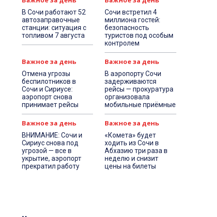
Важное за день
Важное за день
В Сочи работают 52
Сочи встретил 4
автозаправочные
миллиона гостей:
станции: ситуация с
безопасность
топливом 7 августа
туристов под особым
контролем
Важное за день
Важное за день
Отмена угрозы
В аэропорту Сочи
беспилотников в
задерживаются
Сочи и Сириусе:
рейсы — прокуратура
аэропорт снова
организовала
принимает рейсы
мобильные приёмные
Важное за день
Важное за день
ВНИМАНИЕ: Сочи и
«Комета» будет
Сириус снова под
ходить из Сочи в
угрозой — все в
Абхазию три раза в
укрытие, аэропорт
неделю и снизит
прекратил работу
цены на билеты