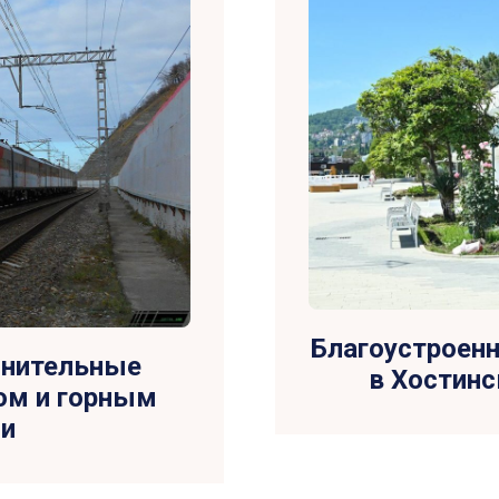
Благоустроен
лнительные
в Хостинс
ом и горным
чи