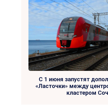
С 1 июня запустят допо
«Ласточки» между центр
кластером Со