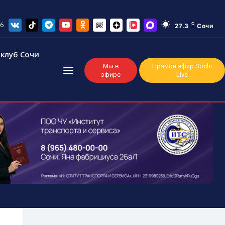
26
C
27.3
Сочи
клуб Сочи
Мы в
Прямой эфир Sochi
эфире
Live