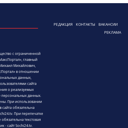
РЕДАКЦИЯ
КОНТАКТЫ
ВАКАНСИИ
РЕКЛАМА
бщество с ограниченной
МаксПортал», главный
Михаил Михайлович,
сПортал» в отношении
ональных данных,
ользователями сайта
дения о реализуемых
е персональных данных.
ены. При использовании
 сайта обязательна
chi24.tv. При перепечатке
 обязательна текстовая
к - сайт Sochi24.tv.