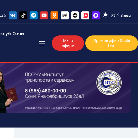
026
C
27
Сочи
клуб Сочи
Мы в
Прямой эфир Sochi
эфире
Live