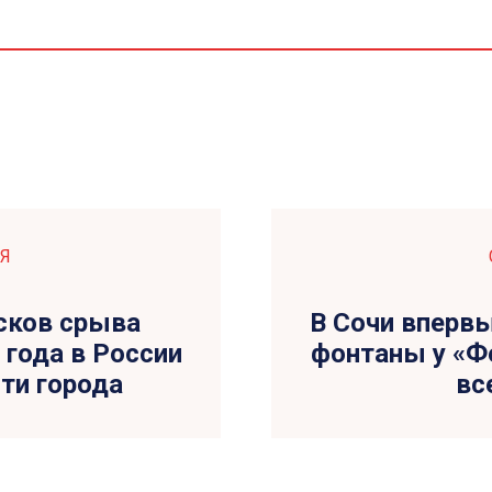
Я
сков срыва
В Сочи впервы
 года в России
фонтаны у «Фе
сти города
вс