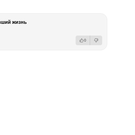
вший жизнь
0