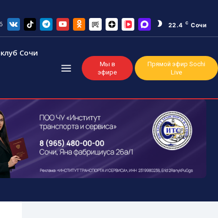
6
C
22.4
Сочи
клуб Сочи
Мы в
Прямой эфир Sochi
эфире
Live