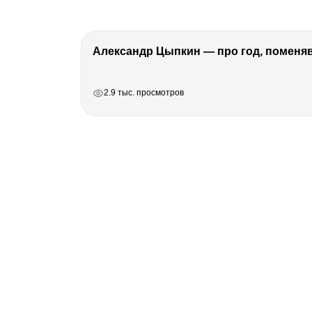
Александр Цыпкин — про год, поменя
РЕКЛАМА
РЕКЛАМА
РЕКЛАМА
РЕКЛАМА
2.9 тыс. просмотров