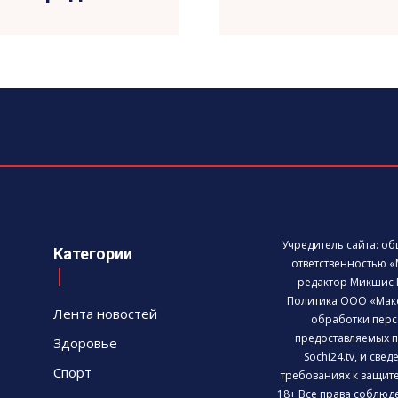
Учредитель сайта: о
Категории
ответственностью «
редактор Микшис 
Политика ООО «Мак
Лента новостей
обработки перс
предоставляемых п
Здоровье
Sochi24.tv, и све
Спорт
требованиях к защит
18+ Все права соблюд