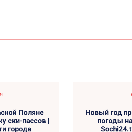
Я
расной Поляне
Новый год при
у ски-пассов |
погоды н
ти города
Sochi24.