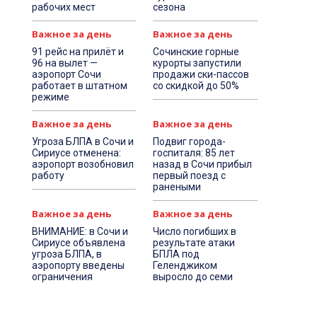
рабочих мест
сезона
Важное за день
Важное за день
91 рейс на прилёт и
Сочинские горные
96 на вылет —
курорты запустили
аэропорт Сочи
продажи ски-пассов
работает в штатном
со скидкой до 50%
режиме
Важное за день
Важное за день
Угроза БЛПА в Сочи и
Подвиг города-
Сириусе отменена:
госпиталя: 85 лет
аэропорт возобновил
назад в Сочи прибыл
работу
первый поезд с
ранеными
Важное за день
Важное за день
ВНИМАНИЕ: в Сочи и
Число погибших в
Сириусе объявлена
результате атаки
угроза БЛПА, в
БПЛА под
аэропорту введены
Геленджиком
ограничения
выросло до семи