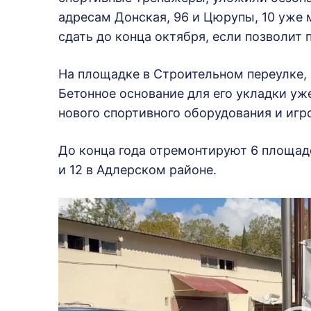
адресам Донская, 96 и Цюрупы, 10 уже 
сдать до конца октября, если позволит 
На площадке в Строительном переулке,
Бетонное основание для его укладки уж
нового спортивного оборудования и игр
До конца года отремонтируют 6 площадо
и 12 в Адлерском районе.
В
и
д
е
о
п