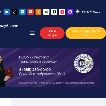
6
C
26.9
Сочи
клуб Сочи
Мы в
Прямой эфир Sochi
эфире
Live