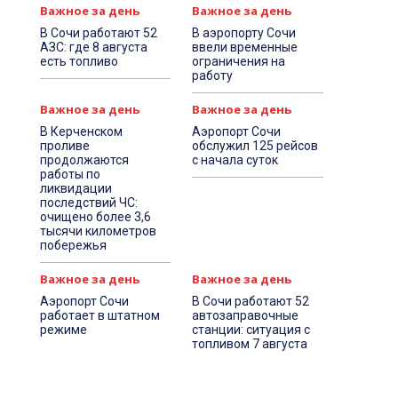
Важное за день
Важное за день
В Сочи работают 52
В аэропорту Сочи
АЗС: где 8 августа
ввели временные
есть топливо
ограничения на
работу
Важное за день
Важное за день
В Керченском
Аэропорт Сочи
проливе
обслужил 125 рейсов
продолжаются
с начала суток
работы по
ликвидации
последствий ЧС:
очищено более 3,6
тысячи километров
побережья
Важное за день
Важное за день
Аэропорт Сочи
В Сочи работают 52
работает в штатном
автозаправочные
режиме
станции: ситуация с
топливом 7 августа