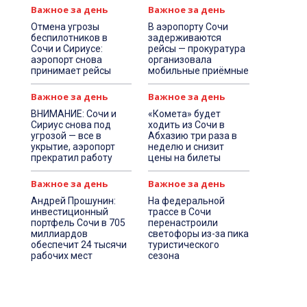
Важное за день
Важное за день
Отмена угрозы
В аэропорту Сочи
беспилотников в
задерживаются
Сочи и Сириусе:
рейсы — прокуратура
аэропорт снова
организовала
принимает рейсы
мобильные приёмные
Важное за день
Важное за день
ВНИМАНИЕ: Сочи и
«Комета» будет
Сириус снова под
ходить из Сочи в
угрозой — все в
Абхазию три раза в
укрытие, аэропорт
неделю и снизит
прекратил работу
цены на билеты
Важное за день
Важное за день
Андрей Прошунин:
На федеральной
инвестиционный
трассе в Сочи
портфель Сочи в 705
перенастроили
миллиардов
светофоры из-за пика
обеспечит 24 тысячи
туристического
рабочих мест
сезона