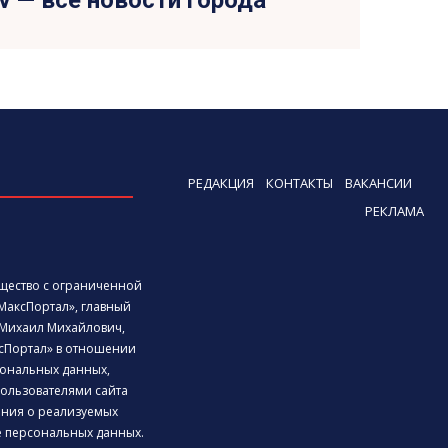
tv — все новости города
РЕДАКЦИЯ
КОНТАКТЫ
ВАКАНСИИ
РЕКЛАМА
бщество с ограниченной
МаксПортал», главный
Михаил Михайлович,
сПортал» в отношении
ональных данных,
ользователями сайта
дения о реализуемых
е персональных данных.