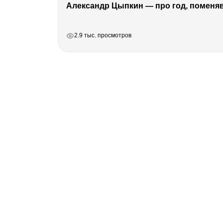
Александр Цыпкин — про год, поменя
РЕКЛАМА
РЕКЛАМА
РЕКЛАМА
РЕКЛАМА
2.9 тыс. просмотров