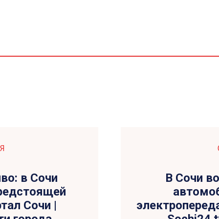
Я
во: в Сочи
В Сочи в
предстоящей
автомоб
тал Сочи |
электропереда