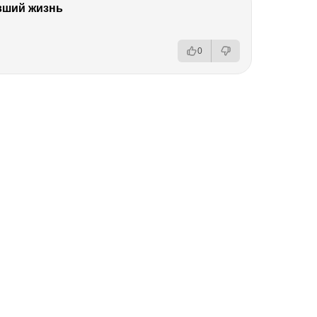
вший жизнь
0