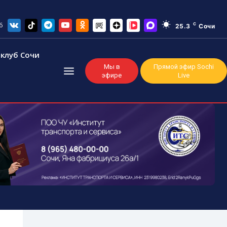
6
C
25.3
Сочи
клуб Сочи
Мы в
Прямой эфир Sochi
эфире
Live