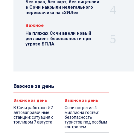
Без прав, без карт, без лицензии:
в Сочи накрыли нелегального
перевозчика на «ЗИЛе»
Важное
На пляжах Сочи ввели новый
регламент безопасности при
угрозе БПЛА
Важное за день
Важное за день
Важное за день
В Сочи работают 52
Сочи встретил 4
автозаправочные
миллиона гостей:
станции: ситуация с
безопасность
топливом 7 августа
туристов под особым
контролем