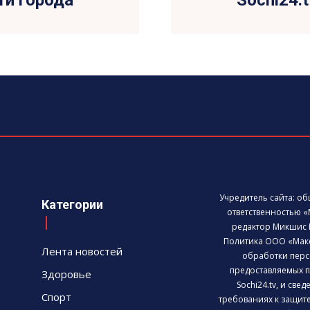
ти города
Sochi24.
Учредитель сайта: о
Категории
ответственностью «
редактор Микшис 
Политика ООО «Мак
Лента новостей
обработки перс
предоставляемых п
Здоровье
Sochi24.tv, и све
Спорт
требованиях к защит