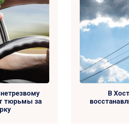
: нетрезвому
В Хос
ет тюрьмы за
восстанавл
рку