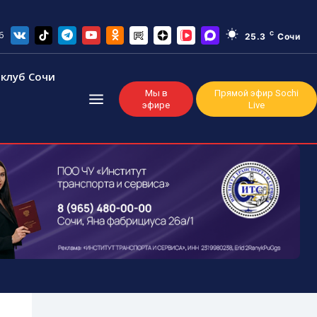
6
C
25.3
Сочи
клуб Сочи
Мы в
Прямой эфир Sochi
эфире
Live