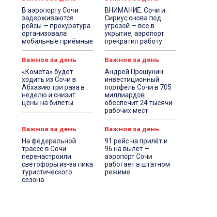
В аэропорту Сочи
ВНИМАНИЕ: Сочи и
задерживаются
Сириус снова под
рейсы — прокуратура
угрозой — все в
организовала
укрытие, аэропорт
мобильные приёмные
прекратил работу
Важное за день
Важное за день
«Комета» будет
Андрей Прошунин:
ходить из Сочи в
инвестиционный
Абхазию три раза в
портфель Сочи в 705
неделю и снизит
миллиардов
цены на билеты
обеспечит 24 тысячи
рабочих мест
Важное за день
Важное за день
На федеральной
91 рейс на прилёт и
трассе в Сочи
96 на вылет —
перенастроили
аэропорт Сочи
светофоры из-за пика
работает в штатном
туристического
режиме
сезона