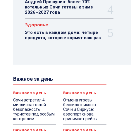
Андрей Прошунин: более 70%
котельных Сочи готовы к зиме
2026–2027 года
Здоровье
Это есть в каждом доме: четыре
продукта, которые кормят ваш рак
Важное за день
Важное за день
Важное за день
Сочи встретил 4
Отмена угрозы
миллиона гостей:
беспилотников в
безопасность
Сочи и Сириусе:
туристов под особым
аэропорт снова
контролем
принимает рейсы
Важное за день
Важное за день