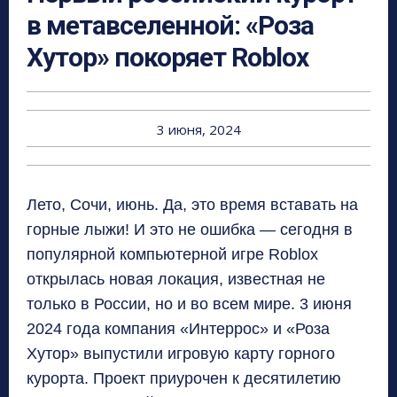
в метавселенной: «Роза
Хутор» покоряет Roblox
3 июня, 2024
Лето
,
Сочи
,
июнь
.
Да
,
это время вставать на
горные лыжи
!
И это не ошибка — сегодня в
популярной компьютерной игре Roblox
открылась новая локация
,
известная не
только в России
,
но и во всем мире
. 3
июня
2024
года компания «Интеррос» и «Роза
Хутор» выпустили игровую карту
горного
курорта
.
Проект приурочен
к
десятилети
ю