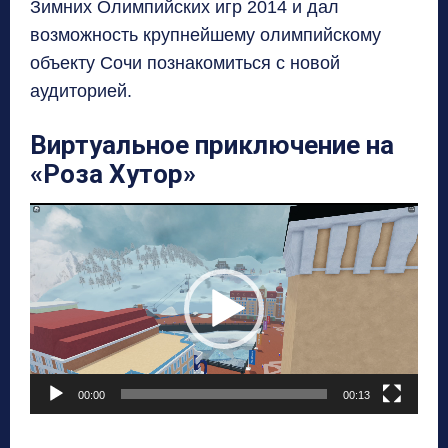
Зимних Олимпийских игр
2014
и дал
возможность крупнейшему олимпийскому
объекту Сочи познакомиться с новой
аудиторией
.
Виртуальное приключение на
«Роза Хутор»
В
и
д
е
о
п
л
00:00
00:13
е
е