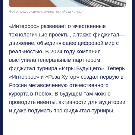
Фото предоставлено курортом «Роза хутор»
«Интерр
ос» развивает отечественные
технологичные проекты, а также
фиджитал
—
движение, объединяющее цифровой мир с
реальностью. В 2024 году компания
выступила генеральным партнером
фиджитал-турнира
«Игры Будущего»
.
Теперь
«Интеррос» и «Роза Хутор»
создал первую в
России метавселенную
отечественного
курорта в
Roblox.
В будущем
там можно
проводить ивенты, активности для аудитории
и даже подумать про фиджитал-турниры
.